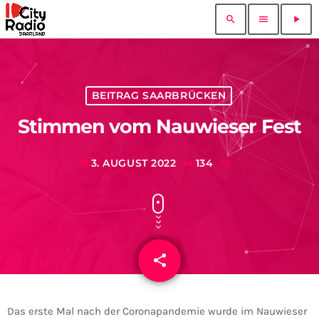
search
menu
play_arrow
BEITRAG SAARBRÜCKEN
Stimmen vom Nauwieser Fest
3. AUGUST 2022
134
today
share
email
Das erste Mal nach der Coronapandemie wurde im Nauwieser