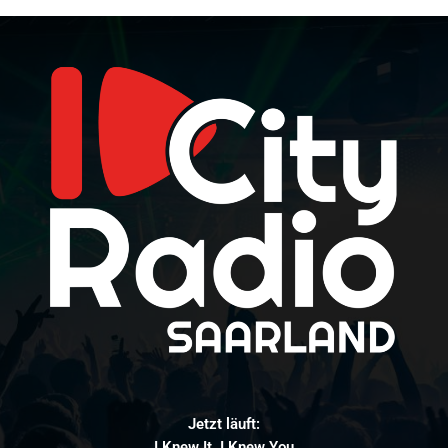
Jetzt läuft:
I Knew It, I Knew You