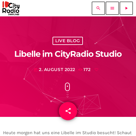
search
menu
play_arrow
LIVE BLOG
Libelle im CityRadio Studio
2. AUGUST 2022
172
today
share
email
Heute morgen hat uns eine Libelle im Studio besucht! Schaut