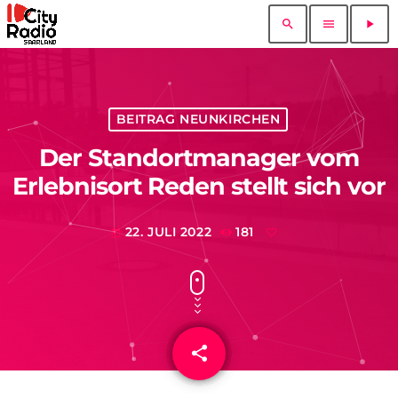
search
menu
play_arrow
BEITRAG NEUNKIRCHEN
Der Standortmanager vom
Erlebnisort Reden stellt sich vor
22. JULI 2022
181
today
share
email