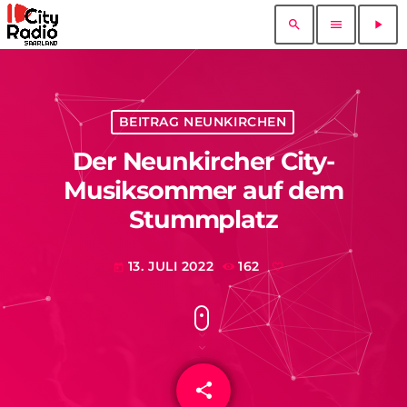
search
menu
play_arrow
BEITRAG NEUNKIRCHEN
Der Neunkircher City-
Musiksommer auf dem
Stummplatz
13. JULI 2022
162
today
share
email