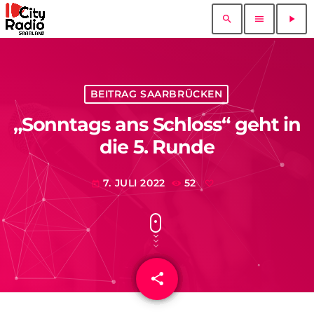
search
menu
play_arrow
BEITRAG SAARBRÜCKEN
„Sonntags ans Schloss“ geht in
die 5. Runde
7. JULI 2022
52
today
share
email