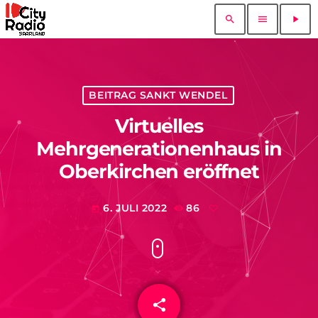
search
menu
play_arrow
BEITRAG SANKT WENDEL
Virtuelles
Mehrgenerationenhaus in
Oberkirchen eröffnet
6. JULI 2022
86
today
share
email