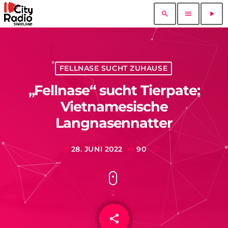
search
menu
play_arrow
FELLNASE SUCHT ZUHAUSE
„Fellnase“ sucht Tierpate:
Vietnamesische
Langnasennatter
28. JUNI 2022
90
today
share
email