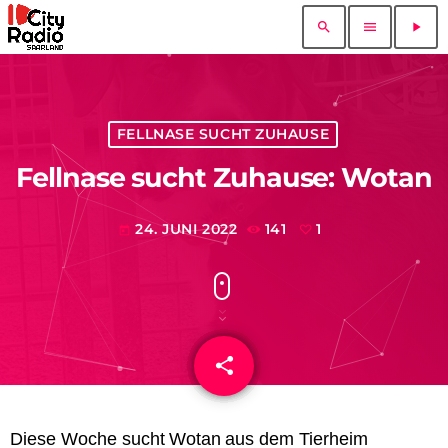
search
menu
play_arrow
FELLNASE SUCHT ZUHAUSE
Fellnase sucht Zuhause: Wotan
24. JUNI 2022
141
1
today
share
email
1
Diese Woche sucht
Wotan
aus dem Tierheim