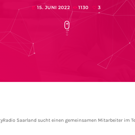
15. JUNI 2022
1130
3
today
tyRadio Saarland sucht einen gemeinsamen Mitarbeiter im Te