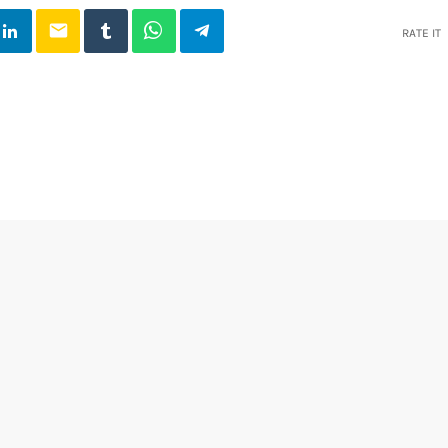
email
RATE IT