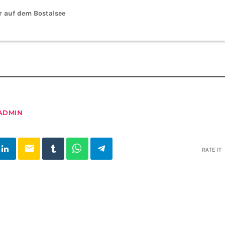
r auf dem Bostalsee
ADMIN
email
RATE IT