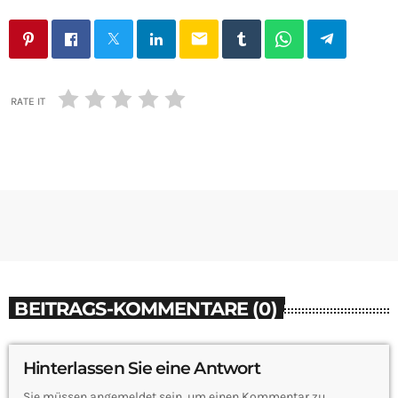
email
RATE IT
BEITRAGS-KOMMENTARE (0)
Hinterlassen Sie eine Antwort
Sie müssen angemeldet sein, um einen Kommentar zu