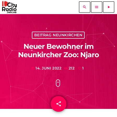
search
menu
play_arrow
BEITRAG NEUNKIRCHEN
Neuer Bewohner im
Neunkircher Zoo: Njaro
14. JUNI 2022
212
1
today
share
email
1