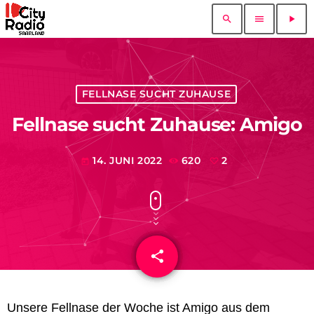
search
menu
play_arrow
FELLNASE SUCHT ZUHAUSE
Fellnase sucht Zuhause: Amigo
14. JUNI 2022
620
2
today
share
email
2
Unsere Fellnase der Woche ist
Amigo
aus dem