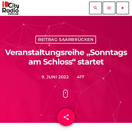
search
menu
play_arrow
BEITRAG SAARBRÜCKEN
Veranstaltungsreihe „Sonntags
am Schloss“ startet
9. JUNI 2022
417
today
share
email