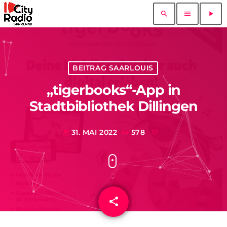
search
menu
play_arrow
BEITRAG SAARLOUIS
„tigerbooks“-App in
Stadtbibliothek Dillingen
31. MAI 2022
578
today
share
email