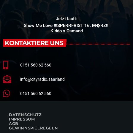
Jetzt läuft:
Show Me Love !!!SPERRFRIST 16. M�RZ!!!
Kiddo x Osmund
KONTAKTIERE UNS
0151 560 62 560
info@cityradio.saarland
0151 560 62 560
DATENSCHUTZ
IMPRESSUM
AGB
GEWINNSPIELREGELN