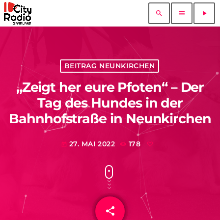
search
menu
play_arrow
BEITRAG NEUNKIRCHEN
„Zeigt her eure Pfoten“ – Der
Tag des Hundes in der
Bahnhofstraße in Neunkirchen
27. MAI 2022
178
today
share
email