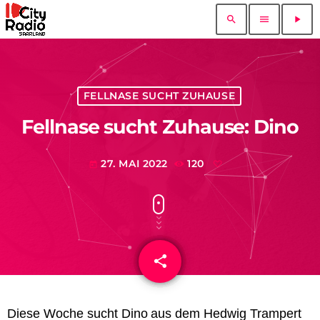
search
menu
play_arrow
FELLNASE SUCHT ZUHAUSE
Fellnase sucht Zuhause: Dino
27. MAI 2022
120
today
share
email
Diese Woche sucht
Dino
aus dem Hedwig Trampert