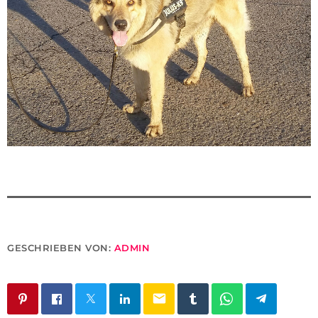
GESCHRIEBEN VON:
ADMIN
email