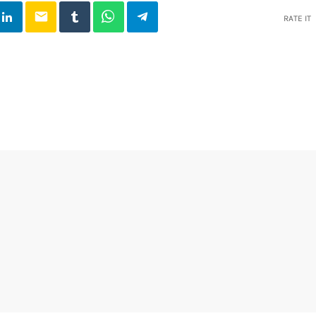
email
RATE IT