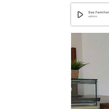
play_arrow
Das Familien
admin