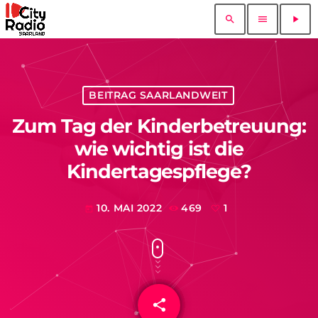
search
menu
play_arrow
BEITRAG SAARLANDWEIT
Zum Tag der Kinderbetreuung:
wie wichtig ist die
Kindertagespflege?
10. MAI 2022
469
1
today
share
email
1