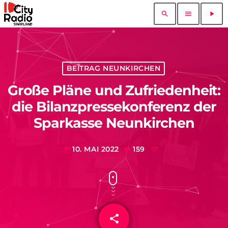
search
menu
play_arrow
BEITRAG NEUNKIRCHEN
Große Pläne und Zufriedenheit:
die Bilanzpressekonferenz der
Sparkasse Neunkirchen
10. MAI 2022
159
today
share
email