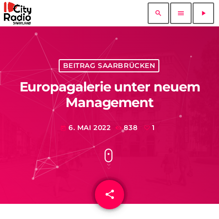
search
menu
play_arrow
BEITRAG SAARBRÜCKEN
Europagalerie unter neuem
Management
6. MAI 2022
838
1
today
share
email
1