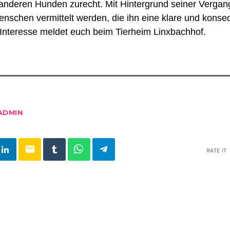
nderen Hunden zurecht. Mit Hintergrund seiner Vergange
nschen vermittelt werden, die ihn eine klare und konse
 Interesse meldet euch beim Tierheim Linxbachhof.
ADMIN
email
RATE IT