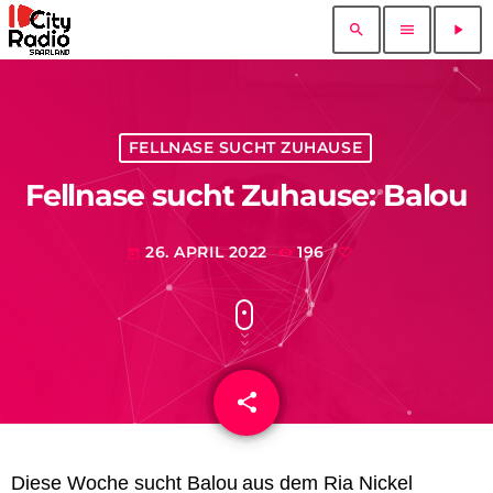
search
menu
play_arrow
FELLNASE SUCHT ZUHAUSE
Fellnase sucht Zuhause: Balou
26. APRIL 2022
196
today
share
email
Diese Woche
sucht
Balou
aus dem Ria Nickel