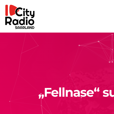
„Fellnase“ 