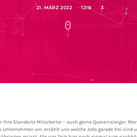
21. MÄRZ 2022
1218
3
today
hre Standorte Mitarbeiter – auch gerne Quereinsteiger. Marc
Unternehmen vor, erzählt uns welche Jobs gerade frei sind u
itbringen müsst. Alle vier Teile hier noch einmal zum nachhö