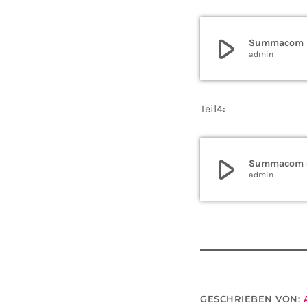
play_arrow
Summacom su
admin
Teil4:
play_arrow
Summacom su
admin
GESCHRIEBEN VON: