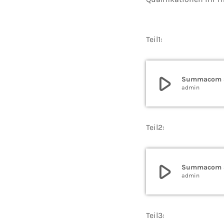
Teil1:
play_arrow
Summacom su
admin
Teil2:
play_arrow
Summacom su
admin
Teil3: