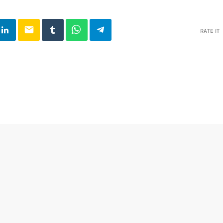
email
RATE IT