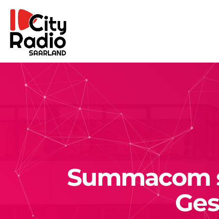
Summacom su
Ges