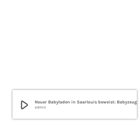
play_arrow
Neuer Babyladen in Saarlo
admin