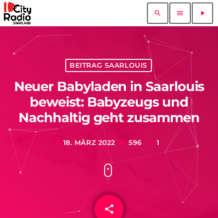
search
menu
play_arrow
BEITRAG SAARLOUIS
Neuer Babyladen in Saarlouis
beweist: Babyzeugs und
Nachhaltig geht zusammen
18. MÄRZ 2022
596
1
today
share
email
1