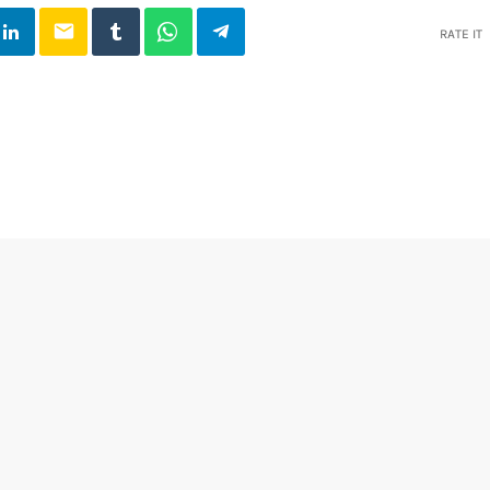
email
RATE IT