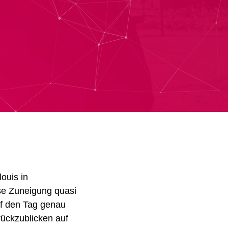
ouis in
se Zuneigung quasi
uf den Tag genau
rückzublicken auf