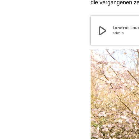
die vergangenen ze
play_arrow
Landrat Laue
admin