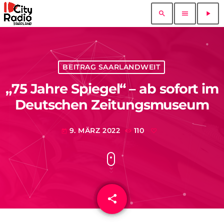
search
menu
play_arrow
BEITRAG SAARLANDWEIT
„75 Jahre Spiegel“ – ab sofort im
Deutschen Zeitungsmuseum
9. MÄRZ 2022
110
today
share
email