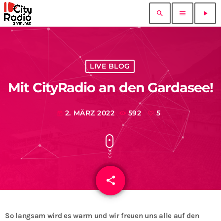
search
menu
play_arrow
LIVE BLOG
Mit CityRadio an den Gardasee!
2. MÄRZ 2022
592
5
today
share
email
5
So langsam wird es warm und wir freuen uns alle auf den