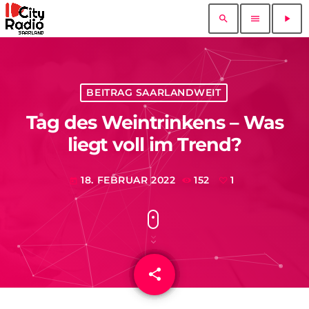
search
menu
play_arrow
BEITRAG SAARLANDWEIT
Tag des Weintrinkens – Was
liegt voll im Trend?
18. FEBRUAR 2022
152
1
today
share
email
1