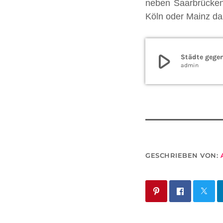
neben Saarbrücken 
Köln oder Mainz da
play_arrow
Städte gege
admin
GESCHRIEBEN VON: