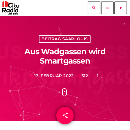
search
menu
play_arrow
BEITRAG SAARLOUIS
Aus Wadgassen wird
Smartgassen
17. FEBRUAR 2022
312
1
today
share
email
1