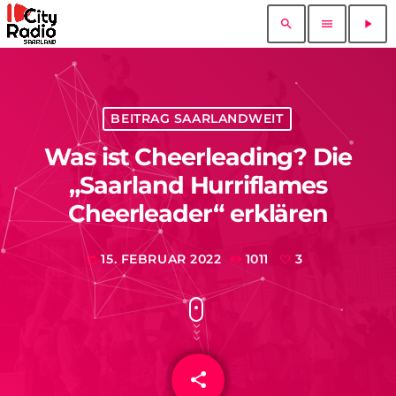
search
menu
play_arrow
BEITRAG SAARLANDWEIT
Was ist Cheerleading? Die
„Saarland Hurriflames
Cheerleader“ erklären
15. FEBRUAR 2022
1011
3
today
share
email
3