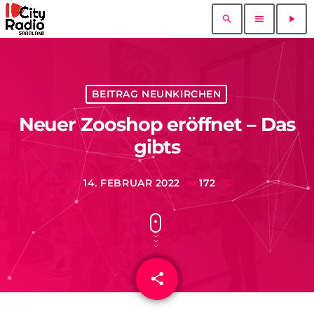
search
menu
play_arrow
BEITRAG NEUNKIRCHEN
Neuer Zooshop eröffnet – Das
gibts
14. FEBRUAR 2022
172
today
share
email