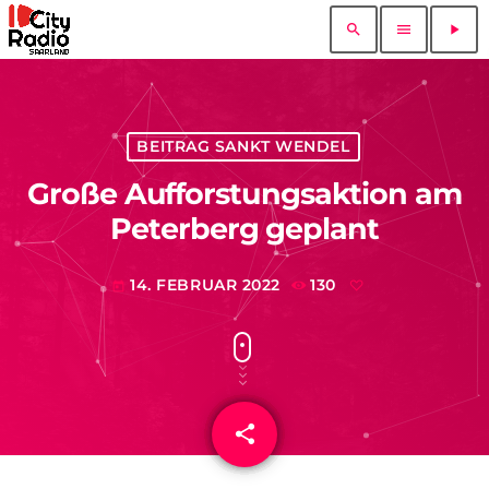
search
menu
play_arrow
BEITRAG SANKT WENDEL
Große Aufforstungsaktion am
Peterberg geplant
14. FEBRUAR 2022
130
today
share
email