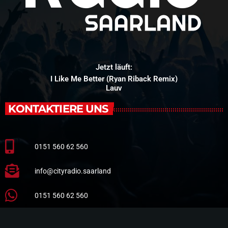
Jetzt läuft:
I Like Me Better (Ryan Riback Remix)
Lauv
KONTAKTIERE UNS
0151 560 62 560
info@cityradio.saarland
0151 560 62 560