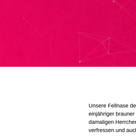
Unsere Fellnase de
einjähriger braune
damaligen Herrchen 
verfressen und
au