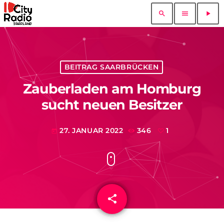
search
menu
play_arrow
BEITRAG SAARBRÜCKEN
Zauberladen am Homburg
sucht neuen Besitzer
27. JANUAR 2022
346
1
today
share
email
1