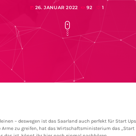
26. JANUAR 2022
92
1
today
leinen – deswegen ist das Saarland auch perfekt für Start U
e Arme zu greifen, hat das Wirtschaftsministerium das „Star
s das ist, könnt ihr hier noch einmal nachhören.