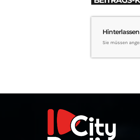
BEITRAGS-
Hinterlassen
Sie müssen ange