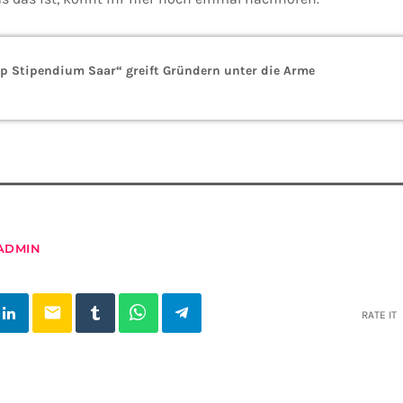
Up Stipendium Saar“ greift Gründern unter die Arme
ADMIN
email
RATE IT