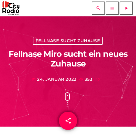
search
menu
play_arrow
FELLNASE SUCHT ZUHAUSE
Fellnase Miro sucht ein neues
Zuhause
24. JANUAR 2022
353
today
share
email