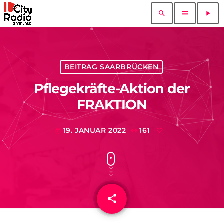
search
menu
play_arrow
BEITRAG SAARBRÜCKEN
Pflegekräfte-Aktion der
FRAKTION
19. JANUAR 2022
161
today
share
email