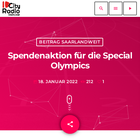
search
menu
play_arrow
BEITRAG SAARLANDWEIT
Spendenaktion für die Special
Olympics
18. JANUAR 2022
212
1
today
share
email
1