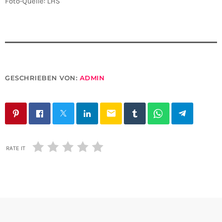
Foto-Quelle: LHS
GESCHRIEBEN VON:
ADMIN
email
RATE IT