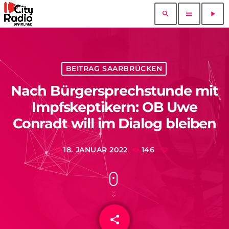
search
menu
play_arrow
BEITRAG SAARBRÜCKEN
Nach Bürgersprechstunde mit
Impfskeptikern: OB Uwe
Conradt will im Dialog bleiben
18. JANUAR 2022
146
today
share
email