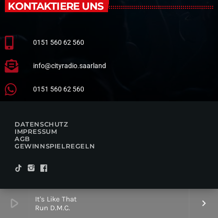
KONTAKTIERE UNS
0151 560 62 560
info@cityradio.saarland
0151 560 62 560
DATENSCHUTZ
IMPRESSUM
AGB
GEWINNSPIELREGELN
It's Like That
play_arrow
keyboard_arrow_right
Run D.M.C.