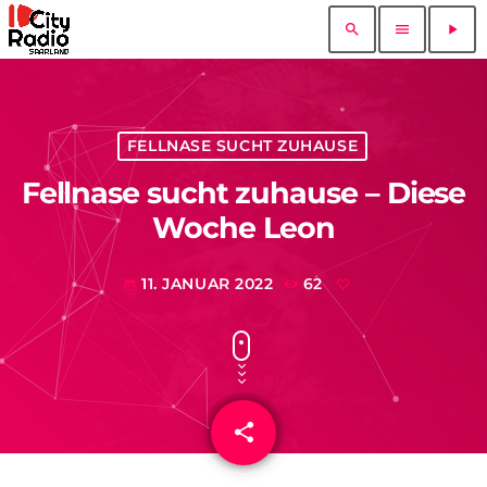
search
menu
play_arrow
FELLNASE SUCHT ZUHAUSE
Fellnase sucht zuhause – Diese
Woche Leon
11. JANUAR 2022
62
today
share
email