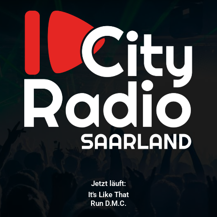
Jetzt läuft:
It's Like That
Run D.M.C.