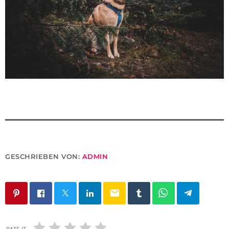
GESCHRIEBEN VON:
ADMIN
email
RATE IT