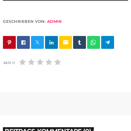
GESCHRIEBEN VON:
ADMIN
email
RATE IT
BEITRAGS-KOMMENTARE (0)