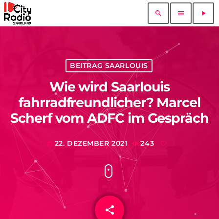
search
menu
play_arrow
BEITRAG SAARLOUIS
Wie wird Saarlouis
fahrradfreundlicher? Marcel
Scherf vom ADFC im Gespräch
22. DEZEMBER 2021
243
today
share
email