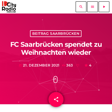
search
menu
play_arrow
BEITRAG SAARBRÜCKEN
FC Saarbrücken spendet zu
Weihnachten wieder
21. DEZEMBER 2021
363
4
today
share
email