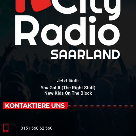
Jetzt läuft:
You Got It (The Right Stuff)
New Kids On The Block
KONTAKTIERE UNS
0151 560 62 560