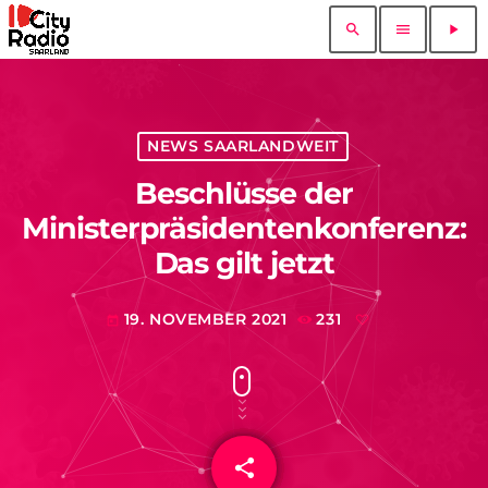
search
menu
play_arrow
NEWS SAARLANDWEIT
Beschlüsse der
Ministerpräsidentenkonferenz:
Das gilt jetzt
19. NOVEMBER 2021
231
today
share
email