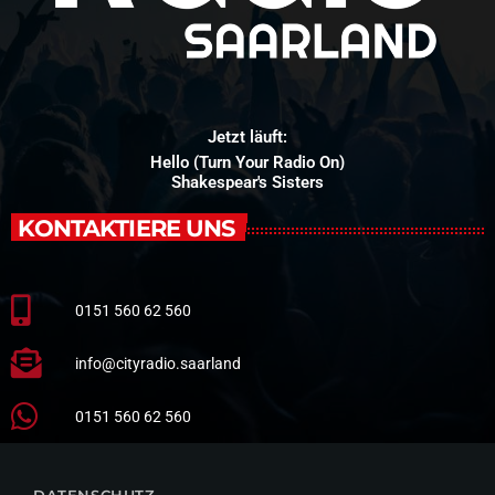
Jetzt läuft:
Hello (Turn Your Radio On)
Shakespear's Sisters
KONTAKTIERE UNS
0151 560 62 560
info@cityradio.saarland
0151 560 62 560