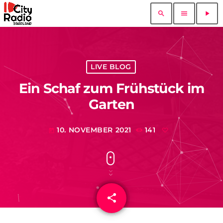
search
menu
play_arrow
LIVE BLOG
Ein Schaf zum Frühstück im
Garten
10. NOVEMBER 2021
141
today
share
email