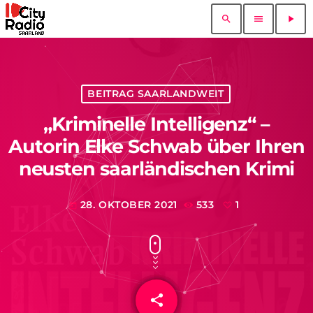
search
menu
play_arrow
BEITRAG SAARLANDWEIT
„Kriminelle Intelligenz“ –
Autorin Elke Schwab über Ihren
neusten saarländischen Krimi
28. OKTOBER 2021
533
1
today
share
email
1