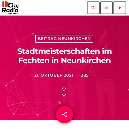
search
menu
play_arrow
BEITRAG NEUNKIRCHEN
Stadtmeisterschaften im
Fechten in Neunkirchen
21. OKTOBER 2021
385
today
share
email