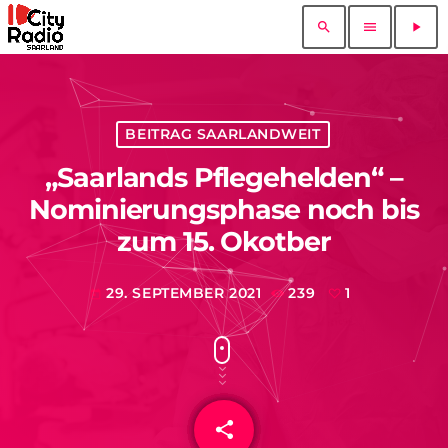
search
menu
play_arrow
BEITRAG SAARLANDWEIT
„Saarlands Pflegehelden“ –
Nominierungsphase noch bis
zum 15. Okotber
29. SEPTEMBER 2021
239
1
today
share
email
1